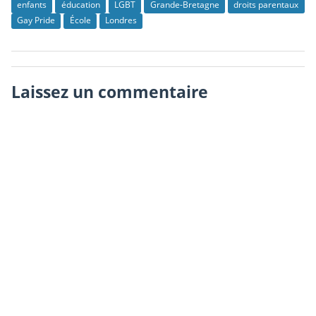
enfants
éducation
LGBT
Grande-Bretagne
droits parentaux
Gay Pride
École
Londres
Laissez un commentaire