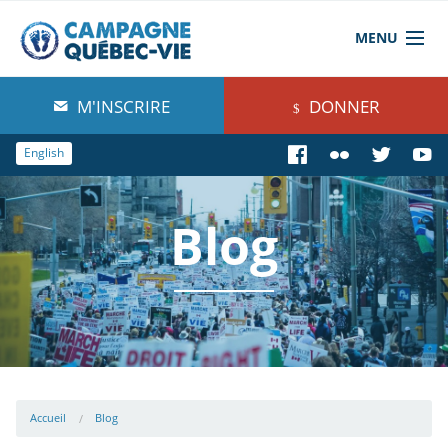
MENU
À propos de nous
M'INSCRIRE
DONNER
Blog
English
Comprendre
Blog
Agir
Boutique
Accueil
Blog