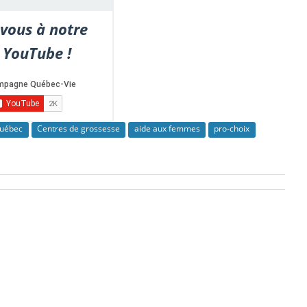
vous à notre
 YouTube !
uébec
Centres de grossesse
aide aux femmes
pro-choix