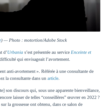
e
) — Photo : motortion/Adobe Stock
t d’
Urbania
s’est présentée au service
Enceinte et
fficulté qui envisageait l’avortement.
ent anti-avortement ». Référée à une consultante de
chez la consultante dans un
article
.
nte] son discours qui, sous une apparente bienveillance,
encore laisser de telles “conseillères” œuvrer en 2022 ?
ur la grossesse ont obtenu, dans ce salon de