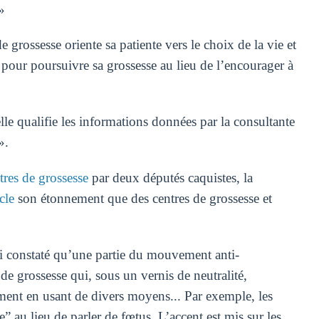
»
e grossesse oriente sa patiente vers le choix de la vie et
e pour poursuivre sa grossesse au lieu de l’encourager à
lle qualifie les informations données par la consultante
».
tres de grossesse
par deux députés caquistes, la
icle
son étonnement que des centres de grossesse et
ai constaté qu’une partie du mouvement anti-
e grossesse qui, sous un vernis de neutralité,
ment en usant de divers moyens... Par exemple, les
e” au lieu de parler de fœtus. L’accent est mis sur les