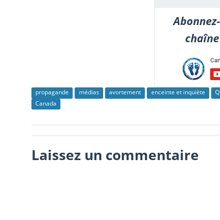
Abonnez-
chaîne
propagande
médias
avortement
enceinte et inquiète
Q
Canada
Laissez un commentaire