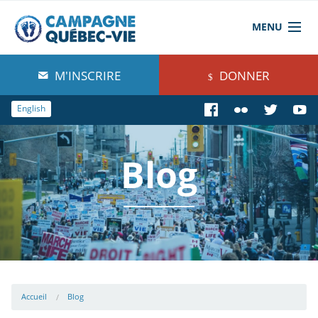
MENU
À propos de nous
M'INSCRIRE
DONNER
Blog
English
Comprendre
Blog
Agir
Boutique
Accueil
Blog