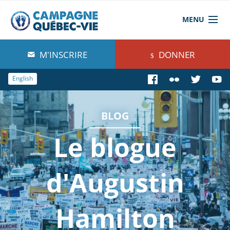
MENU
À propos de nous
M'INSCRIRE
DONNER
Blog
English
Comprendre
BLOG
Agir
Le blogue
Boutique
d'Augustin
Hamilton