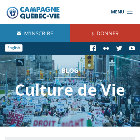
MENU
À propos de nous
M'INSCRIRE
DONNER
Blog
English
Comprendre
BLOG
Agir
Culture de Vie
Boutique