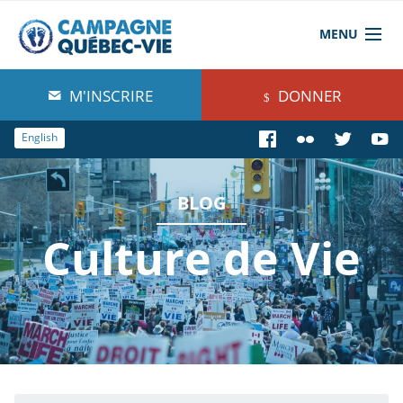
MENU
À propos de nous
M'INSCRIRE
DONNER
Blog
English
Comprendre
BLOG
Agir
Culture de Vie
Boutique