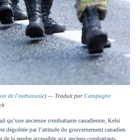
ion de l’euthanasie
) — Traduit par
Campagne
ck
il qu’une ancienne combattante canadienne, Kelsi
 est dégoûtée par l’attitude du gouvernement canadien
t de la rendre accessible aux anciens combattants