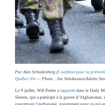
Par Alex Schadenberg (
Coalition pour la prévent
Québec-Vie
— Photo : Jne Valokuvaus/Adobe Sto
Le 9 juillet, Will Potter a
rapporté
dans le Daily Ma
Sheren, qui a participé à la guerre d’Afghanistan,
concernant l’euthanasie, notamment pour ce qui es