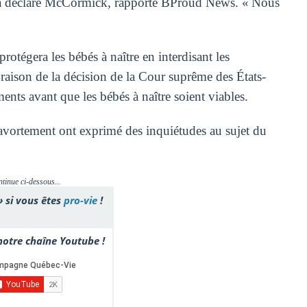
», a déclaré McCormick, rapporte BProud News. « Nous
otégera les bébés à naître en interdisant les
aison de la décision de la Cour suprême des États-
ements avant que les bébés à naître soient viables.
l’avortement ont exprimé des inquiétudes au sujet du
ntinue ci-dessous...
» si vous êtes
pro-vie
!
otre chaîne Youtube !