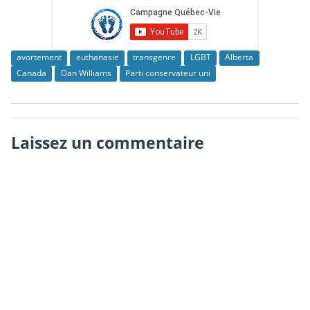
avortement
euthanasie
transgenre
LGBT
Alberta
Canada
Dan Williams
Parti conservateur uni
Laissez un commentaire