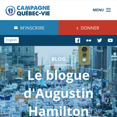
MENU
À propos de nous
M'INSCRIRE
DONNER
Blog
English
Comprendre
BLOG
Agir
Le blogue
Boutique
d'Augustin
Hamilton