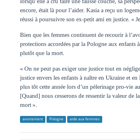
lorsqu’elle a cru faire une fausse couche, sa persp
encore, était là pour l’aider. Kasia a reçu un logem
réussi à poursuivre son ex-petit ami en justice. « J
Bien que les femmes continuent de recourir à l’avo
protections accordées par la Pologne aux enfants à 
plutôt que la mort.
« On ne peut pas exiger une justice tout en négligea
justice envers les enfants à naître en Ukraine et en
plus tôt cette année lors d’un pèlerinage pro-vie 
[Quand] nous cesserons de ressentir la valeur de la 
mort ».
avortement
Pologne
aide aux femmes