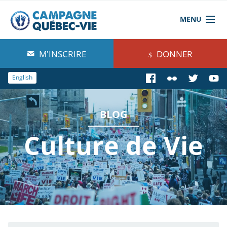
MENU
À propos de nous
M'INSCRIRE
DONNER
Blog
English
Comprendre
BLOG
Agir
Culture de Vie
Boutique