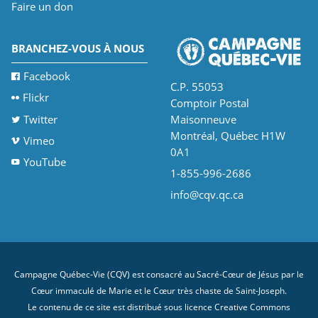
Faire un don
BRANCHEZ-VOUS À NOUS
Facebook
C.P. 55053
Flickr
Comptoir Postal
Twitter
Maisonneuve
Montréal, Québec H1W
Vimeo
0A1
YouTube
1-855-996-2686
info@cqv.qc.ca
Campagne Québec-Vie (CQV) est consacré au Sacré-Cœur de Jésus par le
Cœur immaculé de Marie et le Cœur très chaste de Saint-Joseph.
Le contenu de ce site est distribué sous licence
Creative Commons