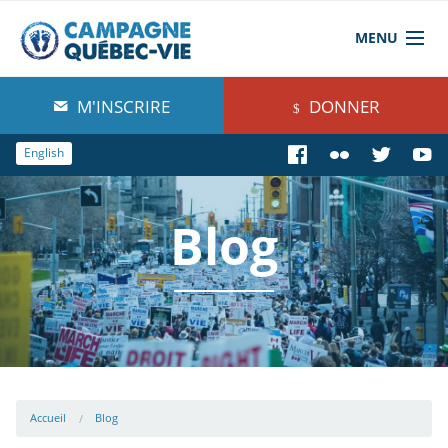
MENU
À propos de nous
M'INSCRIRE
DONNER
Blog
English
Comprendre
Blog
Agir
Boutique
Accueil
Blog