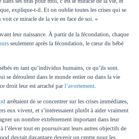
ans ses bras pour moi, c’est le miracle de la vie, et
, explique-t-il. Et on oublie toutes les crises qui se
oit ce miracle de la vie en face de soi. »
 avant leur naissance. À partir de la fécondation, chaque
ours
seulement après la fécondation, le cœur du bébé
ébés en tant qu’individus humains, ce qu’ils sont.
qui se déroulent dans le monde entier ou dans la vie
ce droit leur est arraché par
l’avortement
.
od
arrêtaient de se concentrer sur les crises immédiates,
eux vivent, et s’intéressaient plutôt à aider vraiment
pagner un nombre extrêmement important dans leur
à l’élever tout en poursuivant leurs autres objectifs de
hood devrait davantage devenir un centre pour les