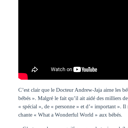
C’est clair que le Docteur Andrew-Jaja aime les bé
bébés ». Malgré le fait qu’il ait aidé des milliers 
« spécial », de « personne » et d’« important ». I
chante « What a Wonderful World » aux bébés.