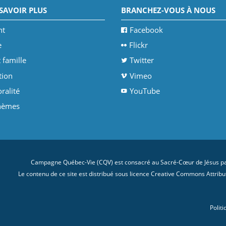
SAVOIR PLUS
BRANCHEZ-VOUS À NOUS
nt
Facebook
e
Flickr
 famille
Twitter
tion
Vimeo
ralité
YouTube
thèmes
Campagne Québec-Vie (CQV) est consacré au Sacré-Cœur de Jésus par
Le contenu de ce site est distribué sous licence
Creative Commons Attributi
Politi