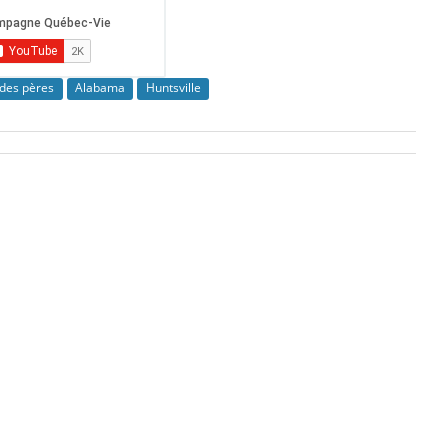
 des pères
Alabama
Huntsville