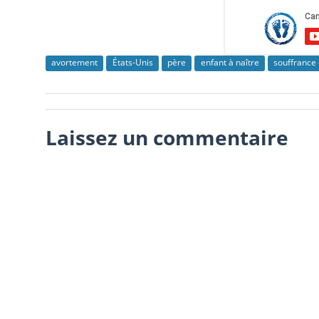
avortement
États-Unis
père
enfant à naître
souffrance
Laissez un commentaire