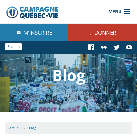
MENU
À propos de nous
M'INSCRIRE
DONNER
Blog
English
Comprendre
Blog
Agir
Boutique
Accueil
Blog