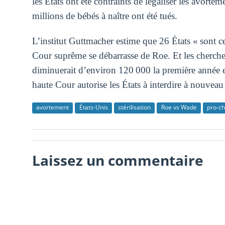
les États ont été contraints de légaliser les avortem
millions de bébés à naître ont été tués.
L’institut Guttmacher estime que 26 États « sont cer
Cour suprême se débarrasse de Roe. Et les cherch
diminuerait d’environ 120 000 la première année et
haute Cour autorise les États à interdire à nouveau
avortement
États-Unis
stérilisation
Roe vs Wade
pro-ch
Laissez un commentaire