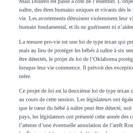
Mais Dollens est passé à côté de l’essentiel. L’objec
naître, des êtres humains uniques et vivants dès l
vie. Les avortements détruisent violemment leur vie 
humain fondamental, et ils ne guérissent ni n’aide
La mesure pro-vie est une loi de type texan qui pr
mais au lieu de protéger les bébés à naître à six s
être détectés, le projet de loi de l’Oklahoma protè
lorsque leur vie commence. Il prévoit des exceptions
mère.
Ce projet de loi est la deuxième loi de type texa
au cours de cette session. Les législateurs ont éga
que le cœur du bébé à naître peut être détecté, soi
pays, les législateurs ont présenté cette année des c
l’attente d’une éventuelle annulation de l’arrêt R