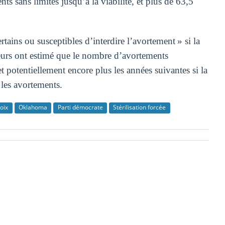
ents sans limites jusqu’à la viabilité, et plus de 63,5
tains ou susceptibles d’interdire l’avortement » si la
eurs ont estimé que le nombre d’avortements
 potentiellement encore plus les années suivantes si la
 les avortements.
oix
Oklahoma
Parti démocrate
Stérilisation forcée