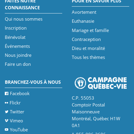
FAITES NOTRE
POUR EN SAVOIR PLUS
CONNAISSANCE
Avortement
Qui nous sommes
Euthanasie
Inscription
Mariage et famille
Bénévolat
Contraception
Événements
Dieu et moralité
Nous joindre
Tous les thèmes
Faire un don
BRANCHEZ-VOUS À NOUS
Facebook
C.P. 55053
Flickr
Comptoir Postal
Twitter
Maisonneuve
Montréal, Québec H1W
Vimeo
0A1
YouTube