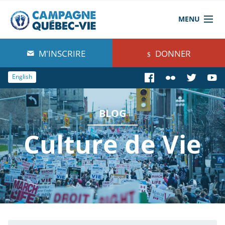
MENU
À propos de nous
M'INSCRIRE
DONNER
Blog
English
Comprendre
BLOG
Agir
Culture de Vie
Boutique