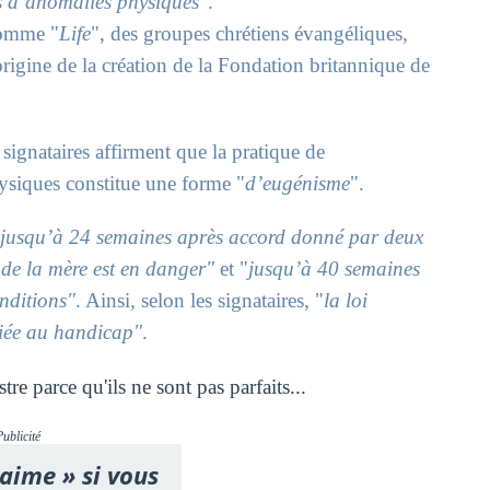
ns d’anomalies physiques"
.
 comme "
Life
", des groupes chrétiens évangéliques,
origine de la création de la Fondation britannique de
 signataires affirment que la pratique de
ysiques constitue une forme "
d’eugénisme
".
"
jusqu’à 24 semaines après accord donné par deux
de la mère est en danger"
et "
jusqu’à 40 semaines
nditions"
. Ainsi, selon les signataires, "
la loi
liée au handicap"
.
e parce qu'ils ne sont pas parfaits...
Publicité
'aime » si vous