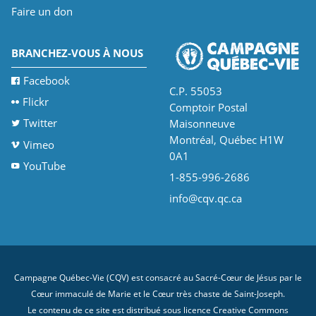
Faire un don
BRANCHEZ-VOUS À NOUS
Facebook
C.P. 55053
Flickr
Comptoir Postal
Twitter
Maisonneuve
Montréal, Québec H1W
Vimeo
0A1
YouTube
1-855-996-2686
info@cqv.qc.ca
Campagne Québec-Vie (CQV) est consacré au Sacré-Cœur de Jésus par le
Cœur immaculé de Marie et le Cœur très chaste de Saint-Joseph.
Le contenu de ce site est distribué sous licence
Creative Commons