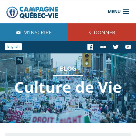
MENU
À propos de nous
M'INSCRIRE
DONNER
Blog
English
Comprendre
BLOG
Agir
Culture de Vie
Boutique