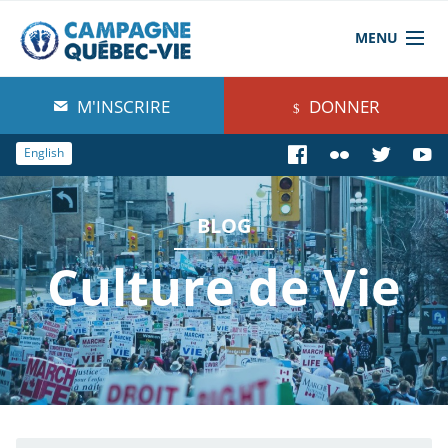
MENU
À propos de nous
M'INSCRIRE
DONNER
Blog
English
Comprendre
BLOG
Agir
Culture de Vie
Boutique