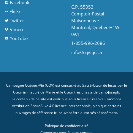
Facebook
C.P. 55053
Flickr
Comptoir Postal
Twitter
Maisonneuve
Montréal, Québec H1W
Vimeo
0A1
YouTube
1-855-996-2686
info@cqv.qc.ca
Campagne Québec-Vie (CQV) est consacré au Sacré-Cœur de Jésus par le
Cœur immaculé de Marie et le Cœur très chaste de Saint-Joseph.
Le contenu de ce site est distribué sous licence
Creative Commons
Attribution-ShareAlike 4.0 licence internationale
, bien que certains
ouvrages de référence ici peuvent être autorisés séparément.
Politique de confidentialité
Connectez-vous à votre compte