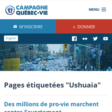
MENU
À propos de nous
M'INSCRIRE
DONNER
Blog
English
Comprendre
Agir
Boutique
Pages étiquetées "Ushuaia"
Des millions de pro-vie marchent