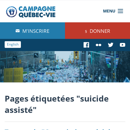
MENU
À propos de nous
M'INSCRIRE
DONNER
Blog
English
Comprendre
Agir
Boutique
Pages étiquetées "suicide
assisté"