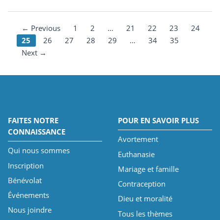
← Previous
1
2
…
21
22
23
24
25
26
27
28
29
…
34
35
Next →
FAITES NOTRE
POUR EN SAVOIR PLUS
CONNAISSANCE
Avortement
Qui nous sommes
Euthanasie
Inscription
Mariage et famille
Bénévolat
Contraception
Événements
Dieu et moralité
Nous joindre
Tous les thèmes