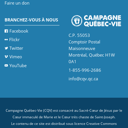
Faire un don
BRANCHEZ-VOUS À NOUS
Facebook
C.P. 55053
Flickr
Comptoir Postal
Twitter
Maisonneuve
Montréal, Québec H1W
Vimeo
0A1
YouTube
1-855-996-2686
info@cqv.qc.ca
Campagne Québec-Vie (CQV) est consacré au Sacré-Cœur de Jésus par le
Cœur immaculé de Marie et le Cœur très chaste de Saint-Joseph.
Le contenu de ce site est distribué sous licence
Creative Commons