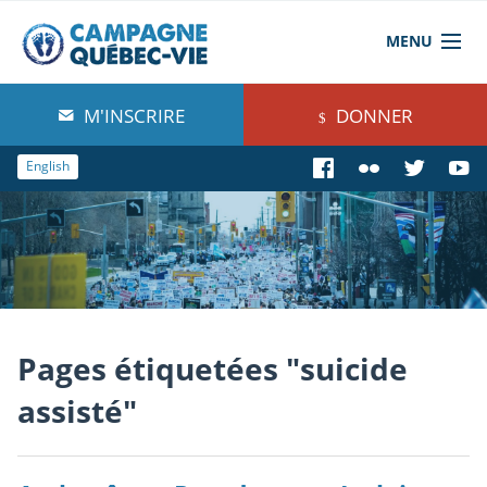
MENU
À propos de nous
M'INSCRIRE
DONNER
Blog
English
Comprendre
Agir
Boutique
Pages étiquetées "suicide
assisté"