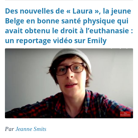
Des nouvelles de « Laura », la jeune
Belge en bonne santé physique qui
avait obtenu le droit à l’euthanasie :
un reportage vidéo sur Emily
Par
Jeanne Smits