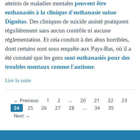
atteints de maladies mentales
peuvent être
euthanasiés à la clinique d'euthanasie suisse
Dignitas
.
Des cliniques de suicide assisté pratiquent
régulièrement sans aucun contrôle ni aucune
réglementation. Et cela conduit à des abus horribles,
dont certains sont sous enquête aux Pays-Bas, où il a
été constaté que les gens
sont euthanasiés pour des
troubles mentaux comme l'autisme
.
Lire la suite
← Previous
1
2
…
20
21
22
23
24
25
26
27
28
…
34
35
Next →