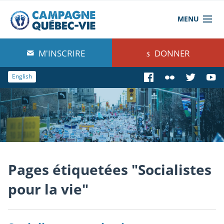
MENU
À propos de nous
M'INSCRIRE
DONNER
Blog
English
Comprendre
Agir
Boutique
Pages étiquetées "Socialistes
pour la vie"