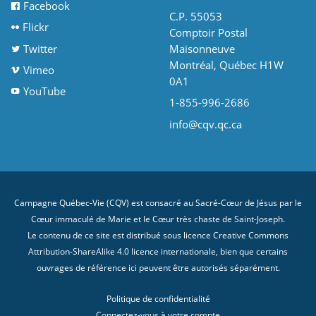
Facebook
C.P. 55053
Flickr
Comptoir Postal
Twitter
Maisonneuve
Montréal, Québec H1W
Vimeo
0A1
YouTube
1-855-996-2686
info@cqv.qc.ca
Campagne Québec-Vie (CQV) est consacré au Sacré-Cœur de Jésus par le
Cœur immaculé de Marie et le Cœur très chaste de Saint-Joseph.
Le contenu de ce site est distribué sous licence
Creative Commons
Attribution-ShareAlike 4.0 licence internationale
, bien que certains
ouvrages de référence ici peuvent être autorisés séparément.
Politique de confidentialité
Connectez-vous à votre compte