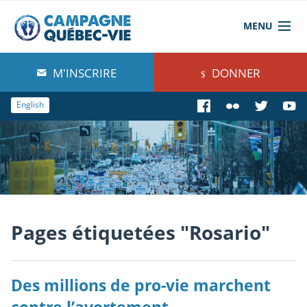
MENU
À propos de nous
M'INSCRIRE
DONNER
Blog
English
Comprendre
Agir
Boutique
Pages étiquetées "Rosario"
Des millions de pro-vie marchent