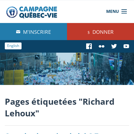
MENU
À propos de nous
M'INSCRIRE
DONNER
Blog
English
Comprendre
Agir
Boutique
Pages étiquetées "Richard
Lehoux"