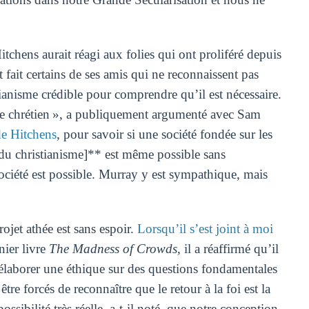
Hitchens aurait réagi aux folies qui ont proliféré depuis
 fait certains de ses amis qui ne reconnaissent pas
stianisme crédible pour comprendre qu’il est nécessaire.
hée chrétien », a publiquement argumenté avec Sam
e Hitchens
, pour savoir si une société fondée sur les
 du christianisme]** est même possible sans
 société est possible. Murray y est sympathique, mais
ojet athée est sans espoir.
Lorsqu’il s’est joint à moi
nier livre
The Madness of Crowds
, il a réaffirmé qu’il
à élaborer une éthique sur des questions fondamentales
re forcés de reconnaître que le retour à la foi est la
ssibilité très réelle, a-t-il noté, que notre conception