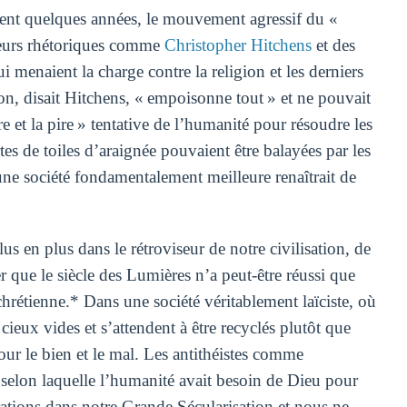
ment quelques années, le mouvement agressif du «
rreurs rhétoriques comme
Christopher Hitchens
et des
naient la charge contre la religion et les derniers
ion, disait Hitchens, « empoisonne tout » et ne pouvait
 et la pire » tentative de l’humanité pour résoudre les
rtes de toiles d’araignée pouvaient être balayées par les
 une société fondamentalement meilleure renaîtrait de
s en plus dans le rétroviseur de notre civilisation, de
 que le siècle des Lumières n’a peut-être réussi que
chrétienne.* Dans une société véritablement laïciste, où
ieux vides et s’attendent à être recyclés plutôt que
pour le bien et le mal. Les antithéistes comme
ée selon laquelle l’humanité avait besoin de Dieu pour
ations dans notre Grande Sécularisation et nous ne