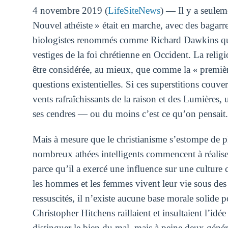
4 novembre 2019 (
LifeSiteNews
) — Il y a seule
Nouvel athéiste » était en marche, avec des baga
biologistes renommés comme Richard Dawkins qui me
vestiges de la foi chrétienne en Occident. La relig
être considérée, au mieux, que comme la « première
questions existentielles. Si ces superstitions couve
vents rafraîchissants de la raison et des Lumières,
ses cendres — ou du moins c’est ce qu’on pensait.
Mais à mesure que le christianisme s’estompe de plu
nombreux athées intelligents commencent à réaliser
parce qu’il a exercé une influence sur une culture 
les hommes et les femmes vivent leur vie sous des c
ressuscités, il n’existe aucune base morale solide 
Christopher Hitchens raillaient et insultaient l’id
distinguer le bien du mal, mais à peine deux génér