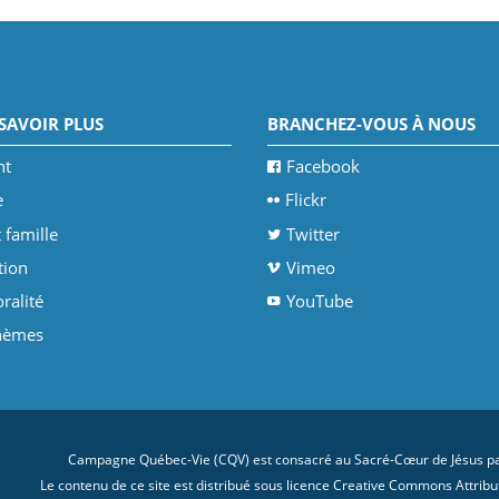
SAVOIR PLUS
BRANCHEZ-VOUS À NOUS
nt
Facebook
e
Flickr
 famille
Twitter
tion
Vimeo
ralité
YouTube
thèmes
Campagne Québec-Vie (CQV) est consacré au Sacré-Cœur de Jésus par
Le contenu de ce site est distribué sous licence
Creative Commons Attributi