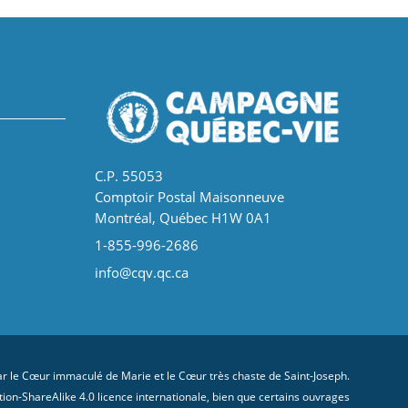
C.P. 55053
Comptoir Postal Maisonneuve
Montréal, Québec H1W 0A1
1-855-996-2686
info@cqv.qc.ca
 le Cœur immaculé de Marie et le Cœur très chaste de Saint-Joseph.
on-ShareAlike 4.0 licence internationale
, bien que certains ouvrages