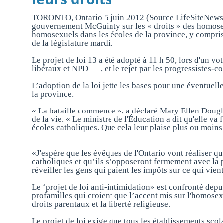
TORONTO, Ontario 5 juin 2012 (Source LifeSiteNews.c
gouvernement McGuinty sur les « droits » des homosexu
homosexuels dans les écoles de la province, y compris 
de la législature mardi.
Le projet de loi 13 a été adopté à 11 h 50, lors d'un vo
libéraux et NPD — , et le rejet par les progressistes-c
L’adoption de la loi jette les bases pour une éventuell
la province.
« La bataille commence », a déclaré Mary Ellen Dougla
de la vie. « Le ministre de l'Éducation a dit qu'elle va
écoles catholiques. Que cela leur plaise plus ou moins
«J'espère que les évêques de l'Ontario vont réaliser qu
catholiques et qu’ils s’opposeront fermement avec la 
réveiller les gens qui paient les impôts sur ce qui vien
Le ‘projet de loi anti-intimidation» est confronté depu
profamilles qui croient que l’accent mis sur l'homosex
droits parentaux et la liberté religieuse.
Le projet de loi exige que tous les établissements scol