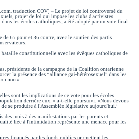
om, traduction CQV) – Le projet de loi controversé du
els, projet de loi qui impose les clubs d'activistes
dans les écoles catholiques, a été adopté par un vote final
te de 65 pour et 36 contre, avec le soutien des partis
onservateurs.
e bataille constitutionnelle avec les évêques catholiques de
s, présidente de la campagne de la Coalition ontarienne
 forcer la présence des “alliance gai-hétérosexuel” dans les
 ou non ».
elles sont les implications de ce vote pour les écoles
population derrière eux, » a-t-elle poursuivi. «Nous devons
t de se produire à l'Assemblée législative aujourd'hui.’
is des mois à des manifestations par les parents et
ualité liée à l'intimidation représente une menace pour les
aires financés par les fonds publics permettent les