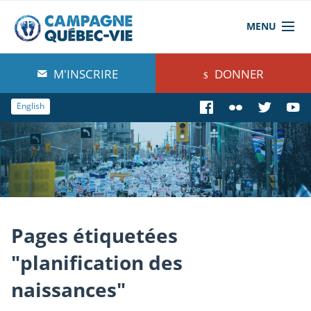
MENU
À propos de nous
M'INSCRIRE
DONNER
Blog
English
Comprendre
Agir
Boutique
Pages étiquetées
"planification des
naissances"