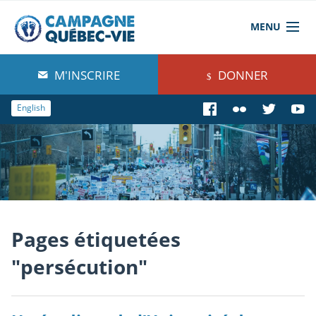
MENU
À propos de nous
M'INSCRIRE
DONNER
Blog
English
Comprendre
Agir
Boutique
Pages étiquetées
"persécution"