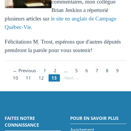
commentaires, mon collègue
Brian Jenkins a répertorié
plusieurs articles sur
le site en anglais de Campage
Québec-Vie
.
Félicitations M. Trost, espérons que d'autres députés
prendront la parole pour vous soutenir!
← Previous
1
2
…
5
6
7
8
9
10
11
12
13
Next →
FAITES NOTRE
POUR EN SAVOIR PLUS
CONNAISSANCE
Avortement