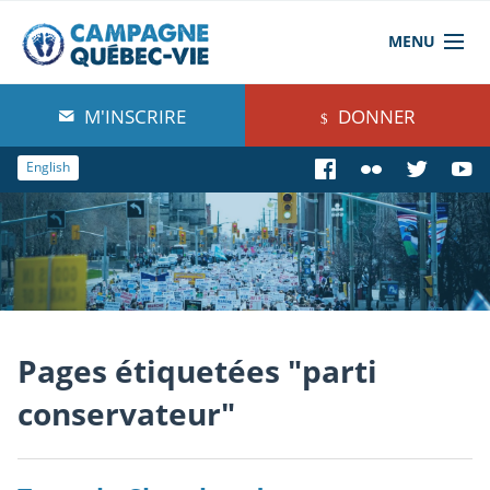
MENU
À propos de nous
M'INSCRIRE
DONNER
Blog
English
Comprendre
Agir
Boutique
Pages étiquetées "parti
conservateur"