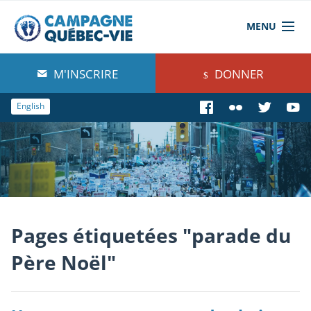
MENU
À propos de nous
M'INSCRIRE
DONNER
Blog
English
Comprendre
Agir
Boutique
Pages étiquetées "parade du
Père Noël"