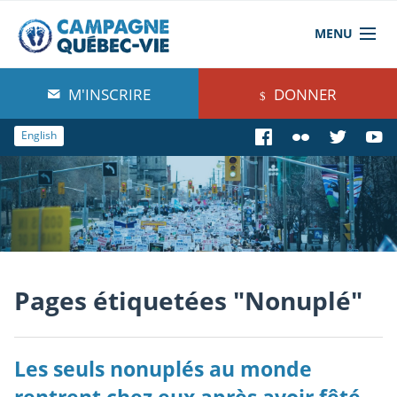
MENU
À propos de nous
M'INSCRIRE
DONNER
Blog
English
Comprendre
Agir
Boutique
Pages étiquetées "Nonuplé"
Les seuls nonuplés au monde