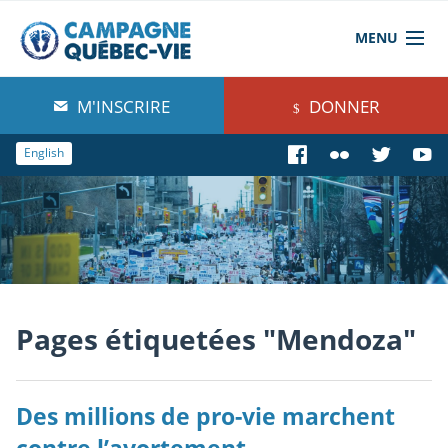
MENU
À propos de nous
M'INSCRIRE
DONNER
Blog
English
Comprendre
Agir
Boutique
Pages étiquetées "Mendoza"
Des millions de pro-vie marchent