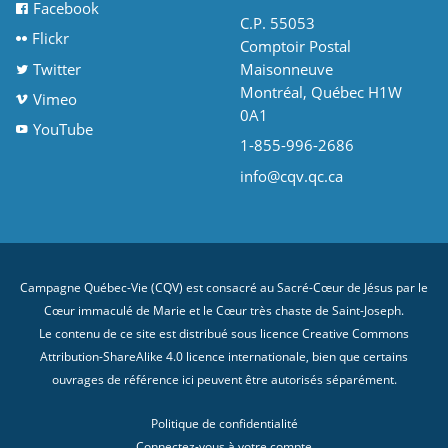
Facebook
C.P. 55053
Flickr
Comptoir Postal
Twitter
Maisonneuve
Montréal, Québec H1W
Vimeo
0A1
YouTube
1-855-996-2686
info@cqv.qc.ca
Campagne Québec-Vie (CQV) est consacré au Sacré-Cœur de Jésus par le
Cœur immaculé de Marie et le Cœur très chaste de Saint-Joseph.
Le contenu de ce site est distribué sous licence
Creative Commons
Attribution-ShareAlike 4.0 licence internationale
, bien que certains
ouvrages de référence ici peuvent être autorisés séparément.
Politique de confidentialité
Connectez-vous à votre compte