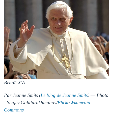
Benoît XVI.
Par Jeanne Smits (
Le blog de Jeanne Smits
) ― Photo
: Sergey Gabdurakhmanov/
Flickr
/
Wikimedia
Commons