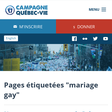
MENU
À propos de nous
M'INSCRIRE
DONNER
Blog
English
Comprendre
Agir
Boutique
Pages étiquetées "mariage
gay"