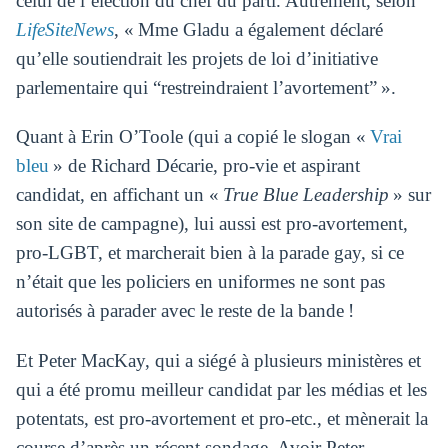
celui de l’élection du chef du parti. Autrement, selon
LifeSiteNews
, « Mme Gladu a également déclaré
qu’elle soutiendrait les projets de loi d’initiative
parlementaire qui “restreindraient l’avortement” ».
Quant à Erin O’Toole (qui a copié le slogan «
Vrai
bleu
» de Richard Décarie, pro-vie et aspirant
candidat, en affichant un «
True Blue Leadership
» sur
son site de campagne), lui aussi est pro-avortement,
pro-LGBT, et marcherait bien à la parade gay, si ce
n’était que les policiers en uniformes ne sont pas
autorisés à parader avec le reste de la bande !
Et Peter MacKay, qui a siégé à plusieurs ministères et
qui a été promu meilleur candidat par les médias et les
potentats, est pro-avortement et pro-etc., et mènerait la
course d’après un récent sondage. Avoir Peter