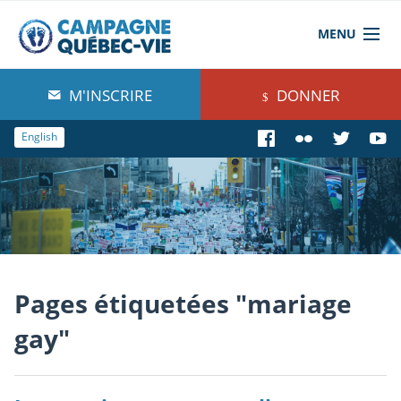
MENU
À propos de nous
M'INSCRIRE
DONNER
Blog
English
Comprendre
Agir
Boutique
Pages étiquetées "mariage
gay"