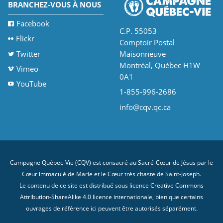
BRANCHEZ-VOUS À NOUS
Facebook
C.P. 55053
Flickr
Comptoir Postal
Twitter
Maisonneuve
Montréal, Québec H1W
Vimeo
0A1
YouTube
1-855-996-2686
info@cqv.qc.ca
Campagne Québec-Vie (CQV) est consacré au Sacré-Cœur de Jésus par le
Cœur immaculé de Marie et le Cœur très chaste de Saint-Joseph.
Le contenu de ce site est distribué sous licence
Creative Commons
Attribution-ShareAlike 4.0 licence internationale
, bien que certains
ouvrages de référence ici peuvent être autorisés séparément.