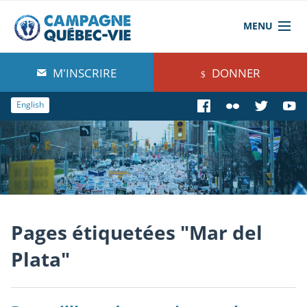
MENU
À propos de nous
M'INSCRIRE
DONNER
Blog
English
Comprendre
Agir
Boutique
Pages étiquetées "Mar del
Plata"