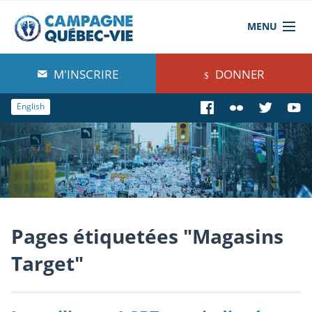
MENU
À propos de nous
M'INSCRIRE
DONNER
Blog
English
Comprendre
Agir
Boutique
Pages étiquetées "Magasins
Target"