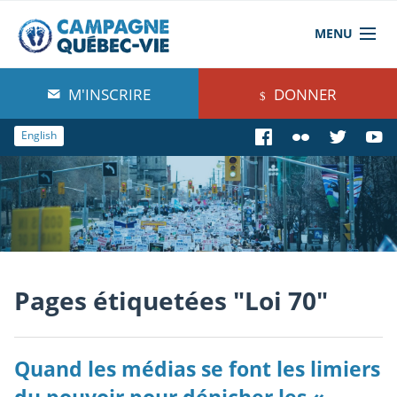
MENU
À propos de nous
M'INSCRIRE
DONNER
Blog
English
Comprendre
Agir
Boutique
Pages étiquetées "Loi 70"
Quand les médias se font les limiers