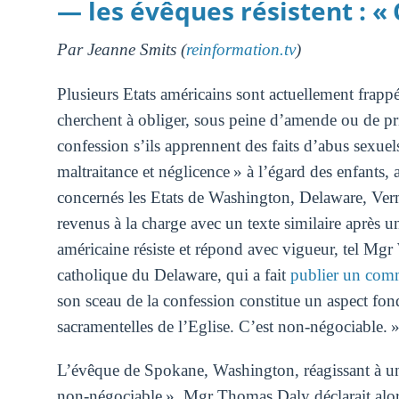
— les évêques résistent : «
Par Jeanne Smits (
reinformation.tv
)
Plusieurs Etats américains sont actuellement frappé
cherchent à obliger, sous peine d’amende ou de priso
confession s’ils apprennent des faits d’abus sexuel
maltraitance et néglicence » à l’égard des enfants
concernés les Etats de Washington, Delaware, Vermo
revenus à la charge avec un texte similaire après u
américaine résiste et répond avec vigueur, tel M
catholique du Delaware, qui a fait
publier un com
son sceau de la confession constitue un aspect fond
sacramentelles de l’Eglise. C’est non-négociable. 
L’évêque de Spokane, Washington, réagissant à un 
non-négociable ». Mgr Thomas Daly déclarait alors 