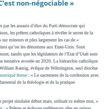
 C’est non-négociable »
s par les assauts d’élus du Parti démocrate qui
n, les prêtres catholiques à révéler le secret de la
s sur mineurs et plus largement les cas de «
, ainsi qu’on les dénomme aux Etats-Unis. Sont
nt, tandis que les législateurs de l’Etat d’Utah sont
ne tentative avortée en 2020. La hiérarchie catholique
gr William Kœnig, évêque de Wilmington, seul diocèse
muniqué ferme
: « Le sacrement de la confession avec
amental de la théologie et de la pratique
»
projet similaire début mars, utilisait ce même mot, «
: « Prêtres et évêques préféreront aller en prison