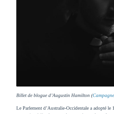
Billet de blogue d’Augustin Hamilton (
Campagne 
Le Parlement d’Australie-Occidentale a adopté le 1