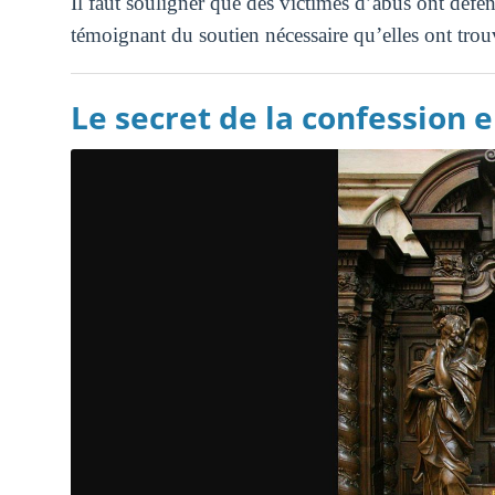
Il faut souligner que des victimes d’abus ont défe
témoignant du soutien nécessaire qu’elles ont trou
Le secret de la confession 