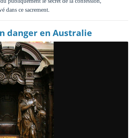
ndu publiquement le secret de la confession,
vé dans ce sacrement.
en danger en Australie