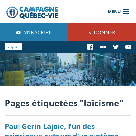
MENU
À propos de nous
M'INSCRIRE
DONNER
Blog
English
Comprendre
Agir
Boutique
Pages étiquetées "laïcisme"
Paul Gérin-Lajoie, l’un des