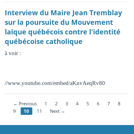
Interview du Maire Jean Tremblay
sur la poursuite du Mouvement
laïque québécois contre l'identité
québécoise catholique
à voir :
//www.youtube.com/embed/aKnvAeqRv80
← Previous
1
2
3
4
5
6
7
8
9
10
11
Next →