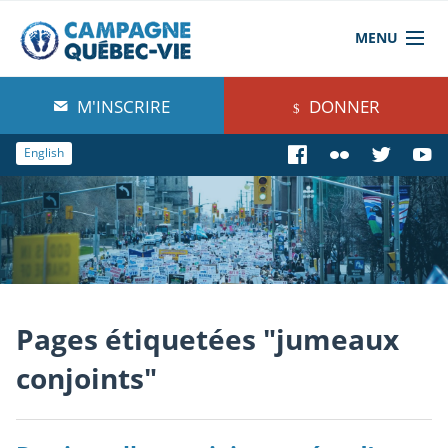
MENU
À propos de nous
M'INSCRIRE
DONNER
Blog
English
Comprendre
Agir
Boutique
Pages étiquetées "jumeaux
conjoints"