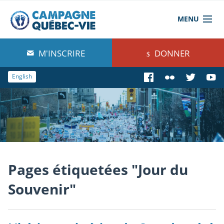
MENU
À propos de nous
M'INSCRIRE
DONNER
Blog
English
Comprendre
Agir
Boutique
Pages étiquetées "Jour du
Souvenir"