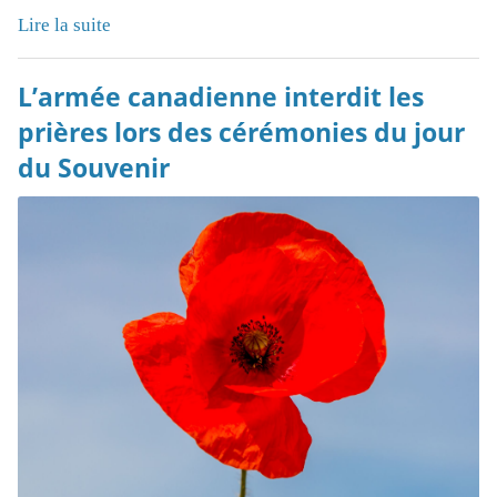
Lire la suite
L’armée canadienne interdit les
prières lors des cérémonies du jour
du Souvenir