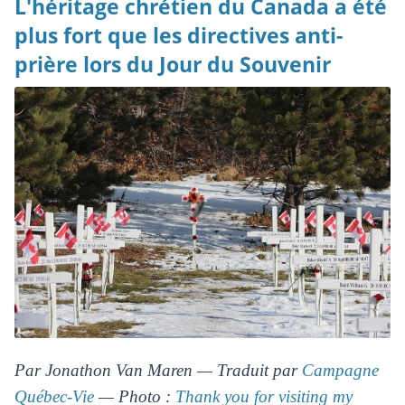
L'héritage chrétien du Canada a été
plus fort que les directives anti-
prière lors du Jour du Souvenir
Par Jonathon Van Maren — Traduit par
Campagne
Québec-Vie
— Photo :
Thank you for visiting my