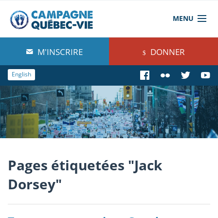
MENU
À propos de nous
M'INSCRIRE
DONNER
Blog
English
Comprendre
Agir
Boutique
Pages étiquetées "Jack
Dorsey"