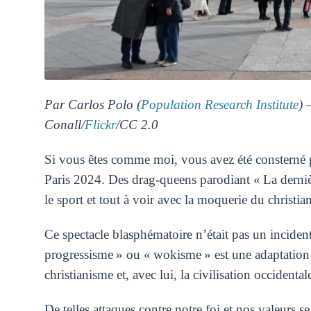
Par Carlos Polo (
Population Research Institute
) 
Conall/
Flickr
/CC 2.0
Si vous êtes comme moi, vous avez été consterné 
Paris 2024. Des drag-queens parodiant « La derniè
le sport et tout à voir avec la moquerie du christia
Ce spectacle blasphématoire n’était pas un incident
progressisme » ou « wokisme » est une adaptation
christianisme et, avec lui, la civilisation occidental
De telles attaques contre notre foi et nos valeurs s