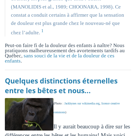
(MANOLIDIS et al., 1989; CHOONARA, 1998). Ce
constat a conduit certains à affirmer que la sensation
de douleur est plus grande chez le nouveau-né que
1
chez l’adulte.
Peut-on faire fi de la douleur des enfants à naître? Nous
pratiquons malheureusement des avortements tardifs au
Québec,
sans souci de la vie et de la douleur de ces
enfants
.
Quelques distinctions éternelles
entre les bêtes et nous...
(Photo :
Jackhynes sur wikimedia.org
,
licence creative
commons
)
Il y aurait beaucoup à dire sur les
différences entre les bêtes et les humains! Mais voici