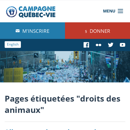
MENU
À propos de nous
M'INSCRIRE
DONNER
Blog
English
Comprendre
Agir
Boutique
Pages étiquetées "droits des
animaux"