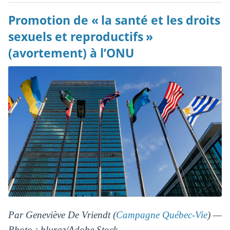
Promotion de « la santé et les droits
sexuels et reproductifs »
(avortement) à l’ONU
Par Geneviève De Vriendt (
Campagne Québec-Vie
) —
Photo : bluraz/Adobe Stock