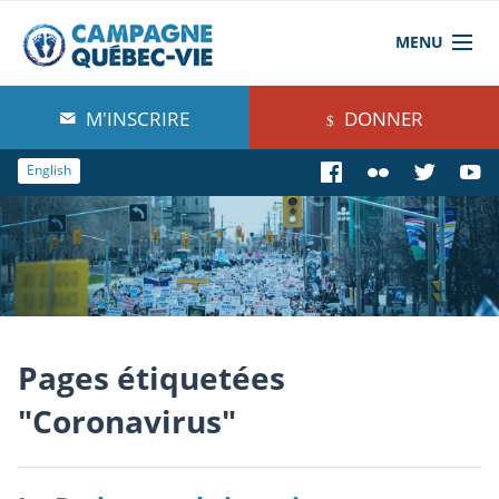
MENU
À propos de nous
M'INSCRIRE
DONNER
Blog
English
Comprendre
Agir
Boutique
Pages étiquetées
"Coronavirus"