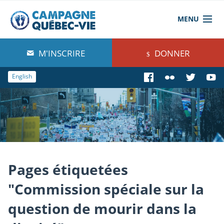
MENU
À propos de nous
M'INSCRIRE
DONNER
Blog
English
Comprendre
Agir
Boutique
Pages étiquetées
"Commission spéciale sur la
question de mourir dans la