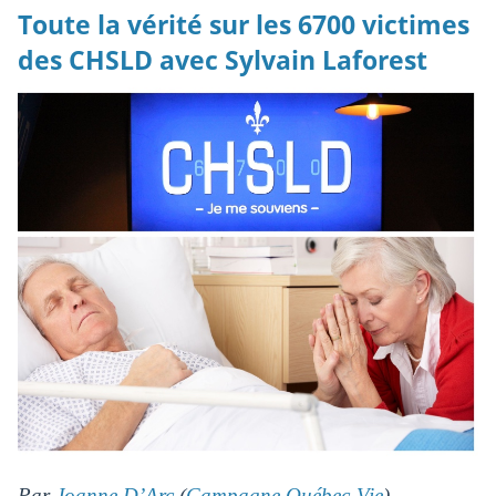
Toute la vérité sur les 6700 victimes
des CHSLD avec Sylvain Laforest
Par
Joanne D’Arc
(
Campagne Québec-Vie
) —