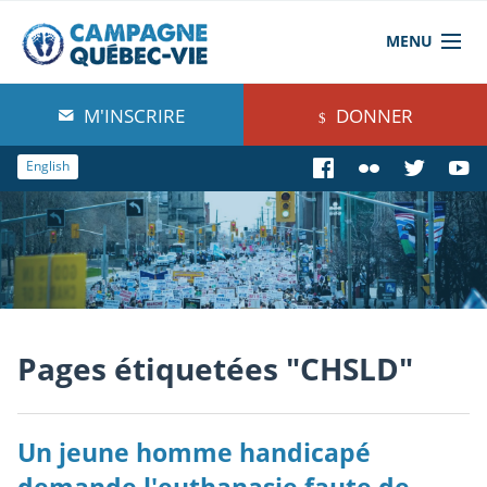
MENU
À propos de nous
M'INSCRIRE
DONNER
Blog
English
Comprendre
Agir
Boutique
Pages étiquetées "CHSLD"
Un jeune homme handicapé